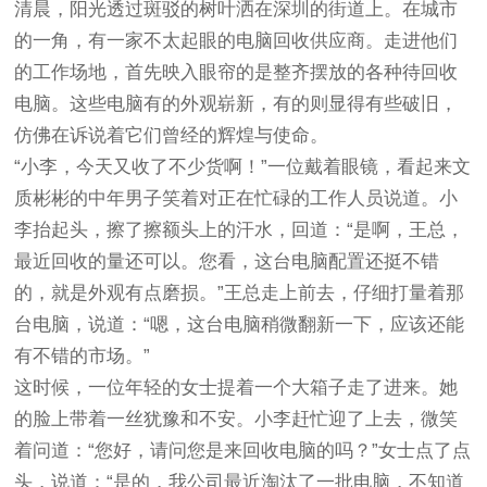
清晨，阳光透过斑驳的树叶洒在深圳的街道上。在城市
的一角，有一家不太起眼的电脑回收供应商。走进他们
的工作场地，首先映入眼帘的是整齐摆放的各种待回收
电脑。这些电脑有的外观崭新，有的则显得有些破旧，
仿佛在诉说着它们曾经的辉煌与使命。
“小李，今天又收了不少货啊！”一位戴着眼镜，看起来文
质彬彬的中年男子笑着对正在忙碌的工作人员说道。小
李抬起头，擦了擦额头上的汗水，回道：“是啊，王总，
最近回收的量还可以。您看，这台电脑配置还挺不错
的，就是外观有点磨损。”王总走上前去，仔细打量着那
台电脑，说道：“嗯，这台电脑稍微翻新一下，应该还能
有不错的市场。”
这时候，一位年轻的女士提着一个大箱子走了进来。她
的脸上带着一丝犹豫和不安。小李赶忙迎了上去，微笑
着问道：“您好，请问您是来回收电脑的吗？”女士点了点
头，说道：“是的，我公司最近淘汰了一批电脑，不知道