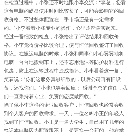
在检查过程中，小张还不时地跟小李交流：“李总，您看
这台电脑的硬盘使用时间比较长了，可能会影响它的回
收价格。不过整体配置在二手市场还是有一定需求
的。”小李看着小张专业的操作，心里逐渐踏实起来。
经过一番细致的检查，小张给出了评估结果和回收价
格。小李觉得价格比较合理，便与恒信回收签订了回收
协议。在搬运电脑的时候，小张和同事们小心翼翼地将
电脑一台台地搬到车上，还不忘用泡沫等防护材料进行
包裹，防止在运输过程中造成损坏。小李看着这一幕，
笑着说：“你们这服务真够细致的，以后公司再有旧设
备，还找你们。”小张也笑着回应：“感谢李总的信任，我
们一直秉持着专业、负责的态度做回收。”
除了像小李这样的企业回收客户，恒信回收也经常会收
到个人客户的回收需求。一天，一位名叫小王的年轻人
找到了恒信回收。小王是一名大学生，自己用了几年的
笔记本电脑因为配置跟不上，想要换一台新的。他在学