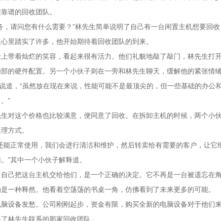
较靠谱的回收团队。
务，请问您有什么需要？”林先生简单说明了自己有一台闲置主机想要回
生心里踏实了许多，他开始期待着回收团队的到来。
脸上带着灿烂的笑容，看起来很有活力。他们礼貌地敲了敲门，林先生打
内部的硬件配置。另一个小伙子则在一旁和林先生聊天，缓解他的紧张情
子说道，“虽然放在现在来说，性能可能不是最顶尖的，但一些基础的办公和
。”
先生对这个价格也比较满意，便同意了回收。在拆卸主机的时候，两个小
处理方式。
还能正常使用，我们会进行清洁和维护，然后转卖给有需要的客户，让它
。”其中一个小伙子解释道。
，自己把这台主机交给他们，是一个正确的决定。它不再是一台被遗忘在
的是一种释然。他看着空荡荡的书桌一角，仿佛看到了未来更多的可能。
电脑设备发愁。公司刚刚起步，资金有限，购买全新的电脑设备对于他们
系了林先生联系的那家回收团队。