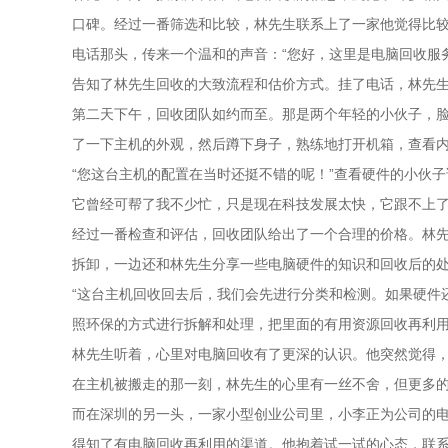
口碑。经过一番筛选和比较，林先生联系上了一家他觉得比
电话那头，传来一个温和的声音：“您好，这里是电脑回收服
告知了林先生回收的大致流程和估价方式。挂了电话，林先
第二天下午，回收团队如约而至。那是两个年轻的小伙子，
了一下主机的外观，然后蹲下身子，熟练地打开机箱，查看
“您这台主机的配置在当时还挺不错的呢！”查看硬件的小伙
它曾经可帮了我不少忙，只是现在科技发展太快，它跟不上了
经过一番检查和评估，回收团队给出了一个合理的价格。林
拆卸，一边还和林先生分享一些电脑硬件的知识和回收后的
“这台主机回收回去后，我们会先进行分类和检测。如果硬件
照环保的方式进行拆解和处理，把里面的有用资源回收再利用
林先生听着，心里对电脑回收有了更深的认识。他突然觉得
在主机被搬走的那一刻，林先生的心里有一丝不舍，但更多
而在深圳的另一头，一家小型创业公司里，小李正为公司的
得知了有电脑回收再利用的渠道。他抱着试一试的心态，联