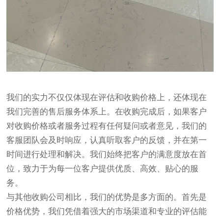
我们的实力不仅仅体现在评估和收购价格上，还体现在
我们完善的售后服务体系上。在收购完成后，如果客户
对收购价格或者服务过程有任何疑问或者意见，我们的
客服团队会及时响应，认真听取客户的反馈，并在第一
时间进行处理和解决。我们始终把客户的满意度放在首
位，致力于为每一位客户提供优质、高效、贴心的服
务。
与其他收购公司相比，我们的优势是多方面的。首先是
价格优势，我们凭借着强大的市场渠道和专业的评估能